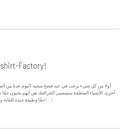
قمصان تي شيرت جديدة من hirt-Factory
أولا من كل شيء نرغب في عيد فصح سعيد. اليوم عدنا من المه
أخرى. الأشياء المتعلقة بمصممي الجرافيك هي أنهم يحبون حقًا ما
حقًا وظيفة جيدة للغاية وكذلك مريحة. ما الذي يمكن أن تريده أكثر من تحويل التمتع […]