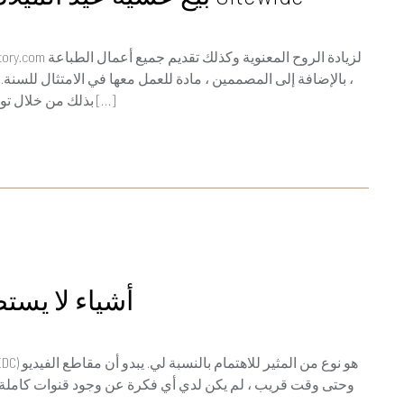
، بالإضافة إلى المصممين ، مادة للعمل معها في الامتثال للسنة.
بذلك من خلال توفير بيع ليلة عيد الميلاد القصيرة لمدة 3 أيام ، حيث تنخفض […]
8 أشياء لا ي