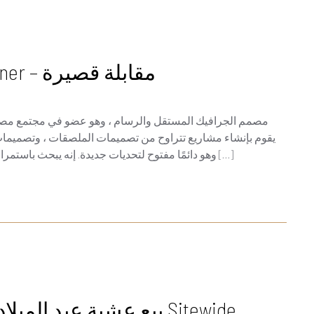
Dan Roach Tshirt Factory Designer – مقابلة قصيرة
على التوضيح. إنه يجيد Coreldraw وهو دائمًا مفتوح لتحديات جديدة. إنه يبحث باستمرار عن أفكار وإلهام جديدة […]
بيع عشية عيد الميلاد-خصم 40 ٪ على جميع الأنماط Sitewide