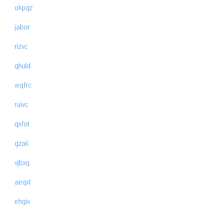
okpgz
jabor
rizvc
qhuld
wqfrc
ruivc
qxfot
gzaii
vjbxg
aeqxl
ehgix