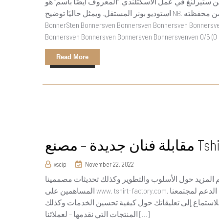
ستيرلنغ في عمل الاسكتلندي. “المعروف أيضًا باسم” هو
استوديو بونر المستقل. ويمثل حاليًا توضيح NB. هذه بعض الأمثلة المذهلة من محفظته. Steven Bonnersteven Bonnersven
BonnerSten Bonnersven Bonnersven Bonnersven Bonnersv
Read More
xscip
November 22, 2022
 المزيد حول الأسلوب والتطوير وكذلك تحديثات مصممينا
المساهمين على www. tshirt-factory.com. إنه لأمر متواضع أن نرى الكثير من الفنانين المهرة الذين يظهرون الدعم لمجتمعنا
 للاستماع إلى تعليقاتك حول كيفية تحسين الخدمات وكذلك
المنتجات التي نقدمها – لعملائنا […]