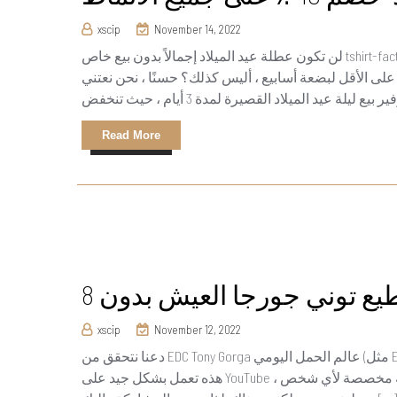
xscip
November 14, 2022
لن تكون عطلة عيد الميلاد إجمالاً بدون بيع خاص tshirt-factory.com لزيادة الروح المعنوية وكذلك تقديم جميع أعمال الطباعة
 على الأقل لبضعة أسابيع ، أليس كذلك؟ حسنًا ، نحن نعتني
Read More
ستطيع توني جورجا العيش بدون
xscip
November 12, 2022
دعنا نتحقق من EDC Tony Gorga عالم الحمل اليومي (مثل EDC) هو نوع من المثير للاهتمام بالنسبة لي. يبدو أن مقاطع الفيديو
هذه تعمل بشكل جيد على YouTube ، وحتى وقت قريب ، لم يكن لدي أي فكرة عن وجود قنوات كاملة مخصصة لأي شخص