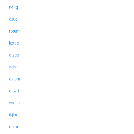
tvfkq
dzudj
rbtum
hzrep
etzab
ykirn
dsjpm
ohwrt
vaelm
ikjlm
gojpe