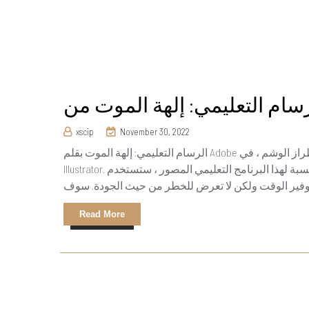
xscip
November 30, 2022
الرسام التعليمي: إلهة الموت بقلم Adobe إليك بالضبط كيفية إنتاج تصميم نظيف ومتعمق على طراز الوشم ، في Adobe
Illustrator. بالنسبة لهذا البرنامج التعليمي المصور ، ستستخدم “Blob Brush” الحساسة للضغط بالإضافة إلى اكتشاف طرق
Read More