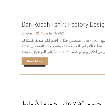
xscip
November 15, 2022
يسعدني جدًا أن أقدم لكم صديقًا قديمًا لنا ، Dan Roach ، مصمم الجرافيك المستقل والرسام ، وهو عضو في مجتمع مصنع
Tshirt. يقوم بإنشاء مشاريع تتراوح من تصميمات الملصقات ، وتصميمات غطاء الأقراص المضغوطة ، وتصميمات القمصان
Read More