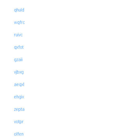
qhuld
wqfrc
ruivc
qxfot
gzaii
vjbxg
aeqxl
ehgix
zepta
votpr
olfen