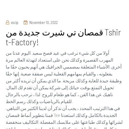
xscip
November 10, 2022
قمصان تي شيرت جديدة من Tshir
t-Factory!
أولا من كل شيء نرغب في عيد فصح سعيد. اليوم عدنا من
المهرب القصيرة وكذلك نحن على استعداد لتهدئة العالم مرة
أخرى. الأشياء المتعلقة بمصممي الجرافيك هي أنهم يحبون حقًا ما
يفعلونه ، والقيام بمهامهم الفعلية ليس صفقة صعبة. إنها حقًا
وظيفة جيدة للغاية وكذلك مريحة. ما الذي يمكن أن تريده أكثر من
تحويل التمتع بوقت حياتك إلى شركة يمكن أن تقدم لك المال.
ناهيك عن هذا الفن ، كما هو طعام للروح. لذا ، نرحب بالرجال
للقيام بالرياضيات وكذلك رسم الخط.
في هذا الترتيب المحدد ، يجب أن نذكر أن لدينا الكثير من التباهي.
قمنا بتطوير أنماط قمصان Tee الجديدة بالكامل وكذلك استعدنا
لشرائها وكذلك طباعتها على ملابسك المفضلة. التكاليف منخفضة
بشكل لا يصدق لأنها قيمة. وكذلك لدينا قمصان تي شيرت طباعة