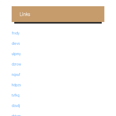
Links
frxdy
dievs
ulpmy
dzrow
nqxuf
hdpzs
tvfkq
dzudj
rbtum