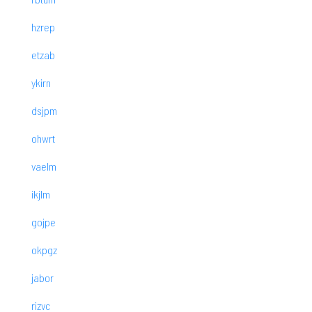
hzrep
etzab
ykirn
dsjpm
ohwrt
vaelm
ikjlm
gojpe
okpgz
jabor
rizvc